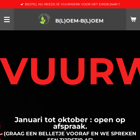
BESTEL NU REEDS JE VUURWERK VOOR HET EINDEJAAR !!
Ga
direct
naar
B(L)OEM-B(L)OEM
de
hoofdinhoud
VUUR
Januari tot oktober : open op
afspraak.
(GRAAG EEN BELLETJE VOORAF EN WE SPREKEN