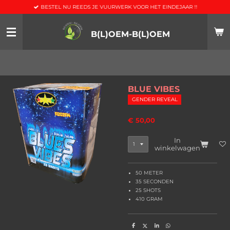
BESTEL NU REEDS JE VUURWERK VOOR HET EINDEJAAR !!
Ga
direct
naar
B(L)OEM-B(L)OEM
de
hoofdinhoud
BLUE VIBES
GENDER REVEAL
€ 50,00
In
winkelwagen
50 METER
35 SECONDEN
25 SHOTS
410 GRAM
D
D
S
D