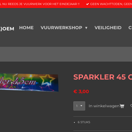
L NU REEDS JE VUURWERK VOOR HET EINDEJAAR !!
GEEN WACHTTIJDEN, GEEN S
HOME
VUURWERKSHOP
VEILIGHEID
C
L)OEM
SPARKLER 45 
€ 3,00
In winkelwagen
6 STUKS