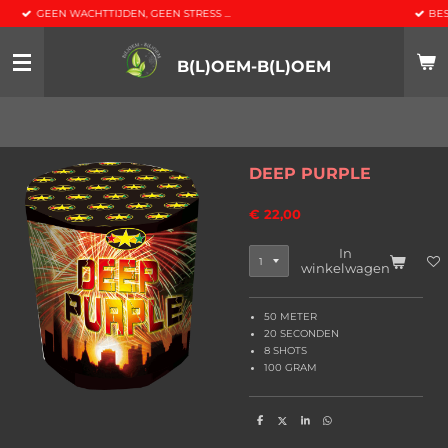
, GEEN STRESS ...
BESTEL NU REEDS JE VUURW
Ga
direct
naar
B(L)OEM-B(L)OEM
de
hoofdinhoud
DEEP PURPLE
€ 22,00
In
winkelwagen
50 METER
20 SECONDEN
8 SHOTS
100 GRAM
D
D
S
D
e
e
h
e
l
e
a
l